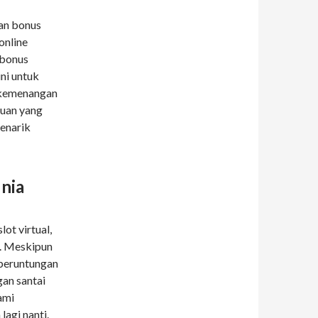
an bonus
 online
 bonus
ni untuk
 kemenangan
tuan yang
menarik
nia
ot virtual,
n. Meskipun
eberuntungan
gan santai
ami
lagi nanti.