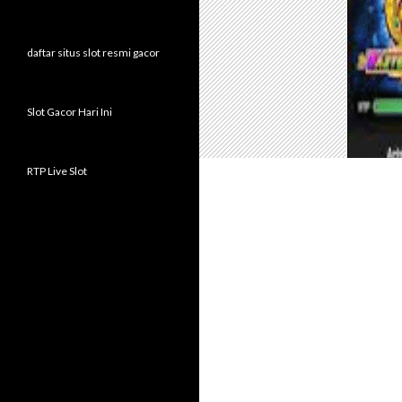
daftar situs slot resmi gacor
Slot Gacor Hari Ini
RTP Live Slot