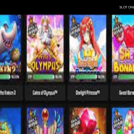
LANGSUNG
SLOT ON