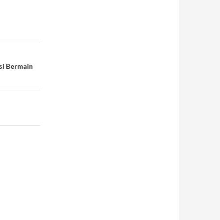
si Bermain