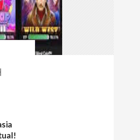
H
asia
tual!