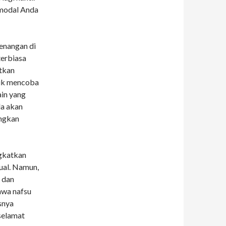
modal Anda
menangan di
terbiasa
tkan
tuk mencoba
in yang
da akan
ngkan
ngkatkan
ual. Namun,
 dan
awa nafsu
snya
 selamat