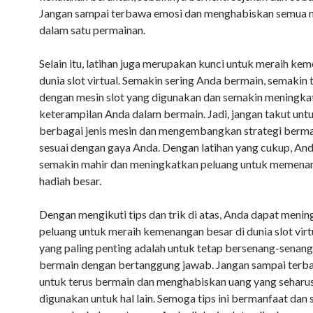
Jangan sampai terbawa emosi dan menghabiskan semua 
dalam satu permainan.
Selain itu, latihan juga merupakan kunci untuk meraih ke
dunia slot virtual. Semakin sering Anda bermain, semakin 
dengan mesin slot yang digunakan dan semakin meningka
keterampilan Anda dalam bermain. Jadi, jangan takut un
berbagai jenis mesin dan mengembangkan strategi berma
sesuai dengan gaya Anda. Dengan latihan yang cukup, An
semakin mahir dan meningkatkan peluang untuk memena
hadiah besar.
Dengan mengikuti tips dan trik di atas, Anda dapat meni
peluang untuk meraih kemenangan besar di dunia slot virt
yang paling penting adalah untuk tetap bersenang-senang
bermain dengan bertanggung jawab. Jangan sampai terb
untuk terus bermain dan menghabiskan uang yang seharu
digunakan untuk hal lain. Semoga tips ini bermanfaat dan