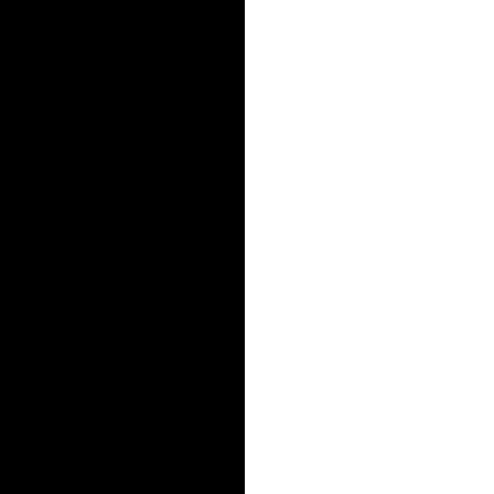
APi
king138 slot
egp88 slot