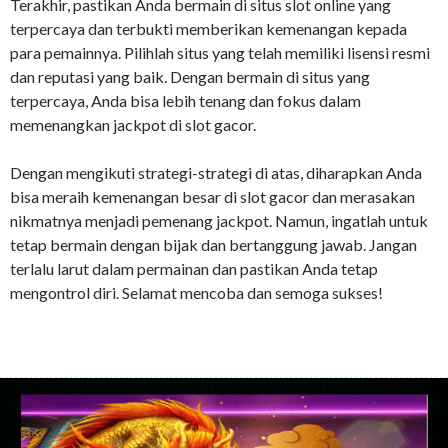
Terakhir, pastikan Anda bermain di situs slot online yang
terpercaya dan terbukti memberikan kemenangan kepada
para pemainnya. Pilihlah situs yang telah memiliki lisensi resmi
dan reputasi yang baik. Dengan bermain di situs yang
terpercaya, Anda bisa lebih tenang dan fokus dalam
memenangkan jackpot di slot gacor.
Dengan mengikuti strategi-strategi di atas, diharapkan Anda
bisa meraih kemenangan besar di slot gacor dan merasakan
nikmatnya menjadi pemenang jackpot. Namun, ingatlah untuk
tetap bermain dengan bijak dan bertanggung jawab. Jangan
terlalu larut dalam permainan dan pastikan Anda tetap
mengontrol diri. Selamat mencoba dan semoga sukses!