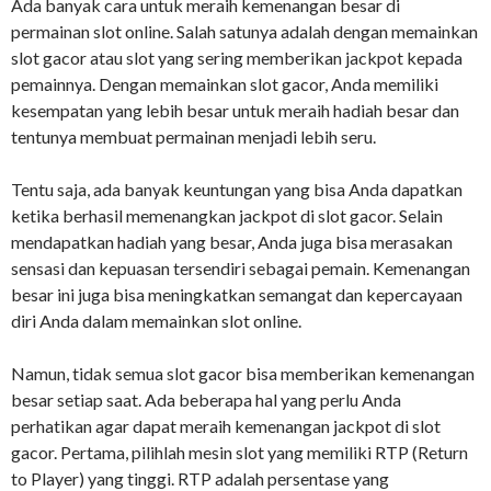
Ada banyak cara untuk meraih kemenangan besar di
permainan slot online. Salah satunya adalah dengan memainkan
slot gacor atau slot yang sering memberikan jackpot kepada
pemainnya. Dengan memainkan slot gacor, Anda memiliki
kesempatan yang lebih besar untuk meraih hadiah besar dan
tentunya membuat permainan menjadi lebih seru.
Tentu saja, ada banyak keuntungan yang bisa Anda dapatkan
ketika berhasil memenangkan jackpot di slot gacor. Selain
mendapatkan hadiah yang besar, Anda juga bisa merasakan
sensasi dan kepuasan tersendiri sebagai pemain. Kemenangan
besar ini juga bisa meningkatkan semangat dan kepercayaan
diri Anda dalam memainkan slot online.
Namun, tidak semua slot gacor bisa memberikan kemenangan
besar setiap saat. Ada beberapa hal yang perlu Anda
perhatikan agar dapat meraih kemenangan jackpot di slot
gacor. Pertama, pilihlah mesin slot yang memiliki RTP (Return
to Player) yang tinggi. RTP adalah persentase yang