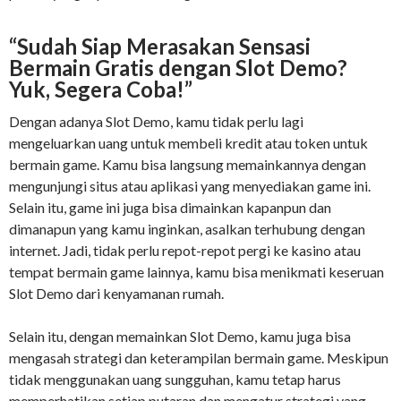
“Sudah Siap Merasakan Sensasi
Bermain Gratis dengan Slot Demo?
Yuk, Segera Coba!”
Dengan adanya Slot Demo, kamu tidak perlu lagi
mengeluarkan uang untuk membeli kredit atau token untuk
bermain game. Kamu bisa langsung memainkannya dengan
mengunjungi situs atau aplikasi yang menyediakan game ini.
Selain itu, game ini juga bisa dimainkan kapanpun dan
dimanapun yang kamu inginkan, asalkan terhubung dengan
internet. Jadi, tidak perlu repot-repot pergi ke kasino atau
tempat bermain game lainnya, kamu bisa menikmati keseruan
Slot Demo dari kenyamanan rumah.
Selain itu, dengan memainkan Slot Demo, kamu juga bisa
mengasah strategi dan keterampilan bermain game. Meskipun
tidak menggunakan uang sungguhan, kamu tetap harus
memperhatikan setiap putaran dan mengatur strategi yang