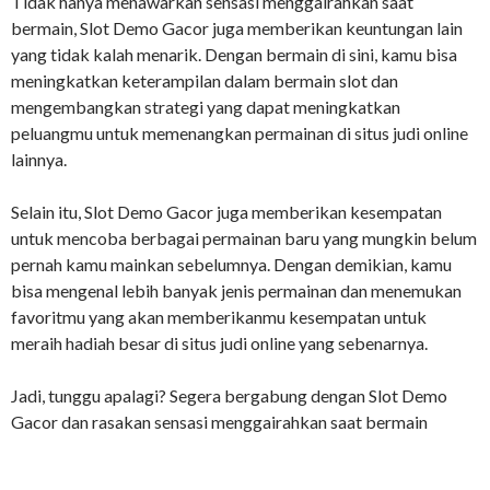
Tidak hanya menawarkan sensasi menggairahkan saat
bermain, Slot Demo Gacor juga memberikan keuntungan lain
yang tidak kalah menarik. Dengan bermain di sini, kamu bisa
meningkatkan keterampilan dalam bermain slot dan
mengembangkan strategi yang dapat meningkatkan
peluangmu untuk memenangkan permainan di situs judi online
lainnya.
Selain itu, Slot Demo Gacor juga memberikan kesempatan
untuk mencoba berbagai permainan baru yang mungkin belum
pernah kamu mainkan sebelumnya. Dengan demikian, kamu
bisa mengenal lebih banyak jenis permainan dan menemukan
favoritmu yang akan memberikanmu kesempatan untuk
meraih hadiah besar di situs judi online yang sebenarnya.
Jadi, tunggu apalagi? Segera bergabung dengan Slot Demo
Gacor dan rasakan sensasi menggairahkan saat bermain