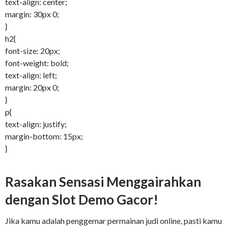
text-align: center;
margin: 30px 0;
}
h2{
font-size: 20px;
font-weight: bold;
text-align: left;
margin: 20px 0;
}
p{
text-align: justify;
margin-bottom: 15px;
}
Rasakan Sensasi Menggairahkan
dengan Slot Demo Gacor!
Jika kamu adalah penggemar permainan judi online, pasti kamu