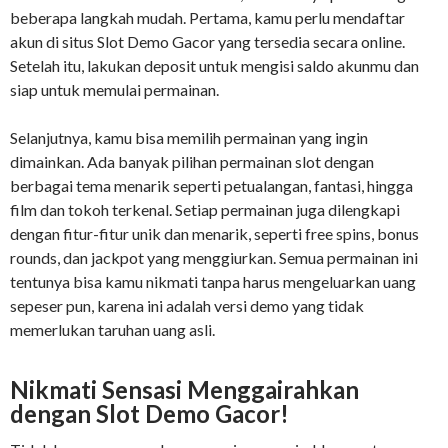
beberapa langkah mudah. Pertama, kamu perlu mendaftar
akun di situs Slot Demo Gacor yang tersedia secara online.
Setelah itu, lakukan deposit untuk mengisi saldo akunmu dan
siap untuk memulai permainan.
Selanjutnya, kamu bisa memilih permainan yang ingin
dimainkan. Ada banyak pilihan permainan slot dengan
berbagai tema menarik seperti petualangan, fantasi, hingga
film dan tokoh terkenal. Setiap permainan juga dilengkapi
dengan fitur-fitur unik dan menarik, seperti free spins, bonus
rounds, dan jackpot yang menggiurkan. Semua permainan ini
tentunya bisa kamu nikmati tanpa harus mengeluarkan uang
sepeser pun, karena ini adalah versi demo yang tidak
memerlukan taruhan uang asli.
Nikmati Sensasi Menggairahkan
dengan Slot Demo Gacor!