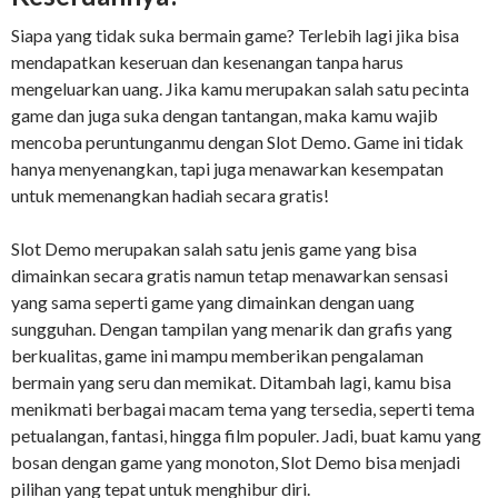
Siapa yang tidak suka bermain game? Terlebih lagi jika bisa
mendapatkan keseruan dan kesenangan tanpa harus
mengeluarkan uang. Jika kamu merupakan salah satu pecinta
game dan juga suka dengan tantangan, maka kamu wajib
mencoba peruntunganmu dengan Slot Demo. Game ini tidak
hanya menyenangkan, tapi juga menawarkan kesempatan
untuk memenangkan hadiah secara gratis!
Slot Demo merupakan salah satu jenis game yang bisa
dimainkan secara gratis namun tetap menawarkan sensasi
yang sama seperti game yang dimainkan dengan uang
sungguhan. Dengan tampilan yang menarik dan grafis yang
berkualitas, game ini mampu memberikan pengalaman
bermain yang seru dan memikat. Ditambah lagi, kamu bisa
menikmati berbagai macam tema yang tersedia, seperti tema
petualangan, fantasi, hingga film populer. Jadi, buat kamu yang
bosan dengan game yang monoton, Slot Demo bisa menjadi
pilihan yang tepat untuk menghibur diri.