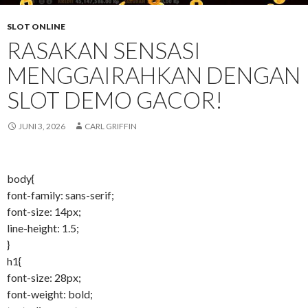
SLOT ONLINE
RASAKAN SENSASI
MENGGAIRAHKAN DENGAN
SLOT DEMO GACOR!
JUNI 3, 2026
CARL GRIFFIN
body{
font-family: sans-serif;
font-size: 14px;
line-height: 1.5;
}
h1{
font-size: 28px;
font-weight: bold;