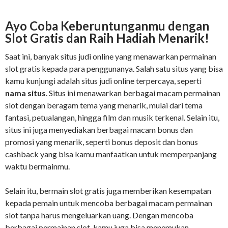
Ayo Coba Keberuntunganmu dengan
Slot Gratis dan Raih Hadiah Menarik!
Saat ini, banyak situs judi online yang menawarkan permainan
slot gratis kepada para penggunanya. Salah satu situs yang bisa
kamu kunjungi adalah situs judi online terpercaya, seperti
nama situs
. Situs ini menawarkan berbagai macam permainan
slot dengan beragam tema yang menarik, mulai dari tema
fantasi, petualangan, hingga film dan musik terkenal. Selain itu,
situs ini juga menyediakan berbagai macam bonus dan
promosi yang menarik, seperti bonus deposit dan bonus
cashback yang bisa kamu manfaatkan untuk memperpanjang
waktu bermainmu.
Selain itu, bermain slot gratis juga memberikan kesempatan
kepada pemain untuk mencoba berbagai macam permainan
slot tanpa harus mengeluarkan uang. Dengan mencoba
berbagai permainan slot, kamu juga bisa menemukan