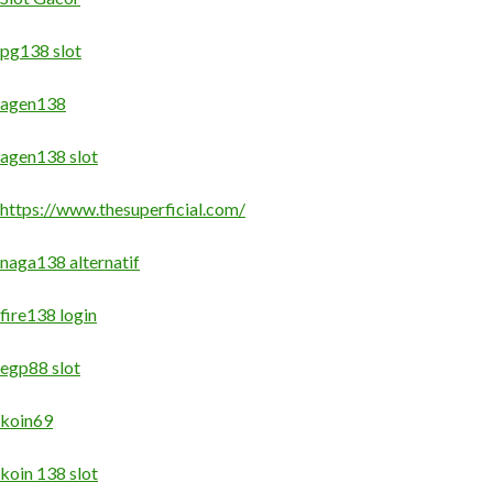
pg138 slot
agen138
agen138 slot
https://www.thesuperficial.com/
naga138 alternatif
fire138 login
egp88 slot
koin69
koin 138 slot