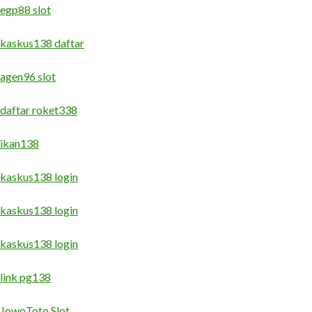
egp88 slot
kaskus138 daftar
agen96 slot
daftar roket338
ikan138
kaskus138 login
kaskus138 login
kaskus138 login
link pg138
JowoToto Slot