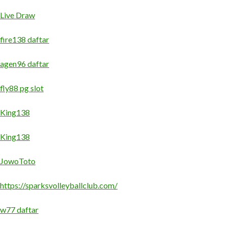
Live Draw
fire138 daftar
agen96 daftar
fly88 pg slot
King138
King138
JowoToto
https://sparksvolleyballclub.com/
w77 daftar