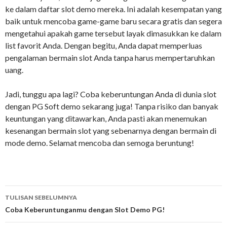
ke dalam daftar slot demo mereka. Ini adalah kesempatan yang
baik untuk mencoba game-game baru secara gratis dan segera
mengetahui apakah game tersebut layak dimasukkan ke dalam
list favorit Anda. Dengan begitu, Anda dapat memperluas
pengalaman bermain slot Anda tanpa harus mempertaruhkan
uang.
Jadi, tunggu apa lagi? Coba keberuntungan Anda di dunia slot
dengan PG Soft demo sekarang juga! Tanpa risiko dan banyak
keuntungan yang ditawarkan, Anda pasti akan menemukan
kesenangan bermain slot yang sebenarnya dengan bermain di
mode demo. Selamat mencoba dan semoga beruntung!
Navigasi
TULISAN SEBELUMNYA
Tulisan
Coba Keberuntunganmu dengan Slot Demo PG!