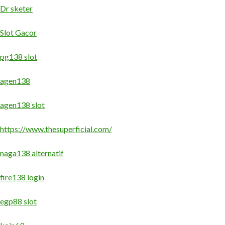
Dr sketer
Slot Gacor
pg138 slot
agen138
agen138 slot
https://www.thesuperficial.com/
naga138 alternatif
fire138 login
egp88 slot