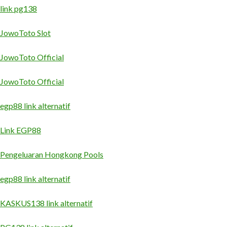
link pg138
JowoToto Slot
JowoToto Official
JowoToto Official
egp88 link alternatif
Link EGP88
Pengeluaran Hongkong Pools
egp88 link alternatif
KASKUS138 link alternatif