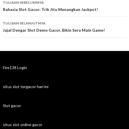
Navigasi
TULISAN SEBELUMNYA
Tulisan
Rahasia Slot Gacor: Trik Jitu Menangkan Jackpot!
TULISAN SELANJUTNYA
Jajal Dengar Slot Demo Gacor, Bikin Seru Main Game!
Fire138 Login
situs slot tergacor hari ini
Slot gacor
situs slot online gacor