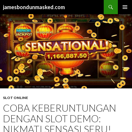
jamesbondunmasked.com
LANGSUNG
MENU
KE
UTAMA
ISI
SLOT ONLINE
COBA KEBERUNTUNGAN
DENGAN SLOT DEMO:
NIKMATI SENSASI SERU!