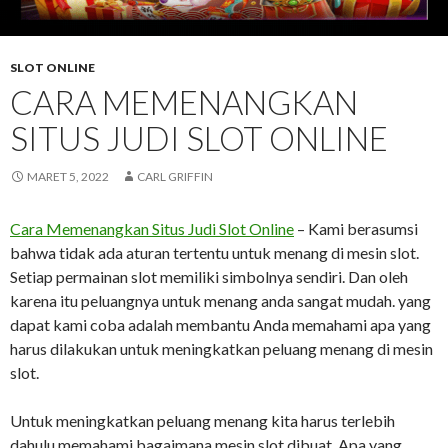
SLOT ONLINE
CARA MEMENANGKAN
SITUS JUDI SLOT ONLINE
MARET 5, 2022
CARL GRIFFIN
Cara Memenangkan Situs Judi Slot Online
– Kami berasumsi
bahwa tidak ada aturan tertentu untuk menang di mesin slot.
Setiap permainan slot memiliki simbolnya sendiri. Dan oleh
karena itu peluangnya untuk menang anda sangat mudah. yang
dapat kami coba adalah membantu Anda memahami apa yang
harus dilakukan untuk meningkatkan peluang menang di mesin
slot.
Untuk meningkatkan peluang menang kita harus terlebih
dahulu memahami bagaimana mesin slot dibuat. Apa yang