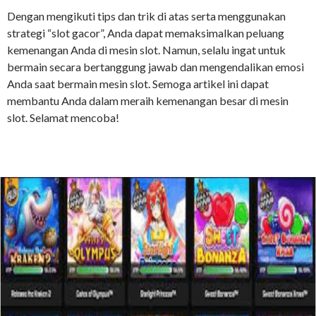
Dengan mengikuti tips dan trik di atas serta menggunakan
strategi “slot gacor”, Anda dapat memaksimalkan peluang
kemenangan Anda di mesin slot. Namun, selalu ingat untuk
bermain secara bertanggung jawab dan mengendalikan emosi
Anda saat bermain mesin slot. Semoga artikel ini dapat
membantu Anda dalam meraih kemenangan besar di mesin
slot. Selamat mencoba!