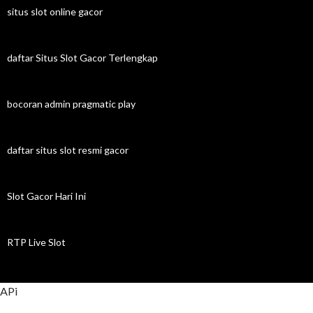
situs slot online gacor
daftar Situs Slot Gacor Terlengkap
bocoran admin pragmatic play
daftar situs slot resmi gacor
Slot Gacor Hari Ini
RTP Live Slot
APi