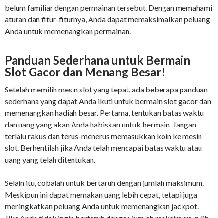
belum familiar dengan permainan tersebut. Dengan memahami
aturan dan fitur-fiturnya, Anda dapat memaksimalkan peluang
Anda untuk memenangkan permainan.
Panduan Sederhana untuk Bermain
Slot Gacor dan Menang Besar!
Setelah memilih mesin slot yang tepat, ada beberapa panduan
sederhana yang dapat Anda ikuti untuk bermain slot gacor dan
memenangkan hadiah besar. Pertama, tentukan batas waktu
dan uang yang akan Anda habiskan untuk bermain. Jangan
terlalu rakus dan terus-menerus memasukkan koin ke mesin
slot. Berhentilah jika Anda telah mencapai batas waktu atau
uang yang telah ditentukan.
Selain itu, cobalah untuk bertaruh dengan jumlah maksimum.
Meskipun ini dapat memakan uang lebih cepat, tetapi juga
meningkatkan peluang Anda untuk memenangkan jackpot.
Jika Anda tidak ingin bertaruh dengan jumlah maksimum, pilih