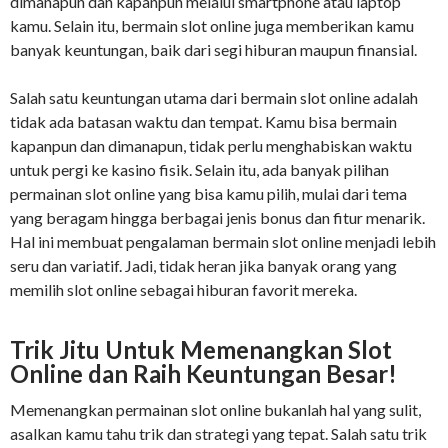
dimanapun dan kapanpun melalui smartphone atau laptop
kamu. Selain itu, bermain slot online juga memberikan kamu
banyak keuntungan, baik dari segi hiburan maupun finansial.
Salah satu keuntungan utama dari bermain slot online adalah
tidak ada batasan waktu dan tempat. Kamu bisa bermain
kapanpun dan dimanapun, tidak perlu menghabiskan waktu
untuk pergi ke kasino fisik. Selain itu, ada banyak pilihan
permainan slot online yang bisa kamu pilih, mulai dari tema
yang beragam hingga berbagai jenis bonus dan fitur menarik.
Hal ini membuat pengalaman bermain slot online menjadi lebih
seru dan variatif. Jadi, tidak heran jika banyak orang yang
memilih slot online sebagai hiburan favorit mereka.
Trik Jitu Untuk Memenangkan Slot
Online dan Raih Keuntungan Besar!
Memenangkan permainan slot online bukanlah hal yang sulit,
asalkan kamu tahu trik dan strategi yang tepat. Salah satu trik