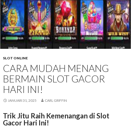
SLOT ONLINE
CARA MUDAH MENANG
BERMAIN SLOT GACOR
HARI INI!
JANUARI 31, 2025
CARL GRIFFIN
Trik Jitu Raih Kemenangan di Slot
Gacor Hari Ini!