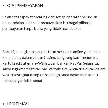
OPSI PEMBAYARAN
Salah satu aspek terpenting dari setiap operator perjudian
online adalah apakah ia menawarkan berbagai pilihan
pembayaran tanpa biaya yang tidak masuk akal.
Saat ini, sebagian besar platform perjudian online yang telah
kami bahas dalam ulasan Casino. Langsung kami menerima
kartu kredit utama, e-Wallet, dan bahkan PayPal. Selain itu,
Anda ingin memastikan bahwa transaksi Anda dilakukan dalam
waktu sesingkat mungkin sehingga Anda dapat menikmati
kemenangan lebih cepat!
LEGITIMASI