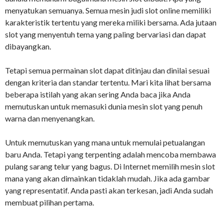
menyatukan semuanya. Semua mesin judi slot online memiliki
karakteristik tertentu yang mereka miliki bersama. Ada jutaan
slot yang menyentuh tema yang paling bervariasi dan dapat
dibayangkan.
Tetapi semua permainan slot dapat ditinjau dan dinilai sesuai
dengan kriteria dan standar tertentu. Mari kita lihat bersama
beberapa istilah yang akan sering Anda baca jika Anda
memutuskan untuk memasuki dunia mesin slot yang penuh
warna dan menyenangkan.
Untuk memutuskan yang mana untuk memulai petualangan
baru Anda. Tetapi yang terpenting adalah mencoba membawa
pulang sarang telur yang bagus. Di Internet memilih mesin slot
mana yang akan dimainkan tidaklah mudah. Jika ada gambar
yang representatif. Anda pasti akan terkesan, jadi Anda sudah
membuat pilihan pertama.