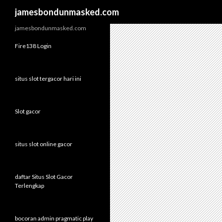
jamesbondunmasked.com
jamesbondunmasked.com
Fire138 Login
situs slot tergacor hari ini
Slot gacor
situs slot online gacor
daftar Situs Slot Gacor
Terlengkap
bocoran admin pragmatic play