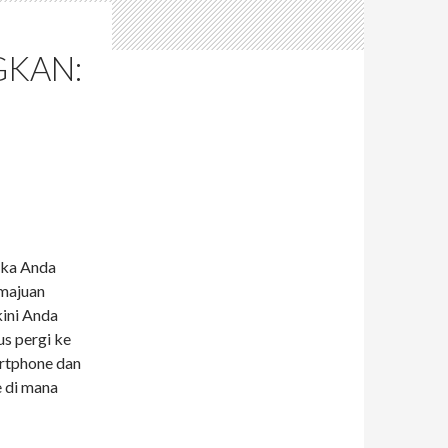
KAN:
aka Anda
emajuan
kini Anda
s pergi ke
artphone dan
e di mana