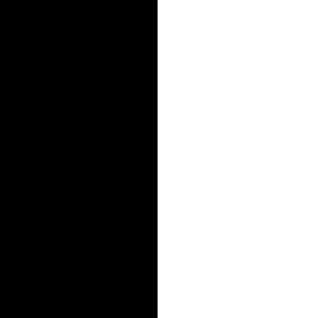
APi
king138 slot