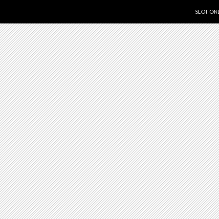
LANGSUNG
SLOT ON