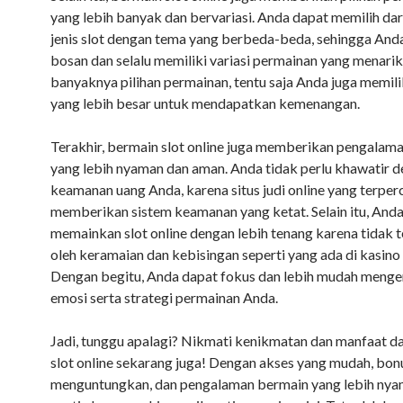
yang lebih banyak dan bervariasi. Anda dapat memilih dar
jenis slot dengan tema yang berbeda-beda, sehingga And
bosan dan selalu memiliki variasi permainan yang menari
banyaknya pilihan permainan, tentu saja Anda juga memili
yang lebih besar untuk mendapatkan kemenangan.
Terakhir, bermain slot online juga memberikan pengalam
yang lebih nyaman dan aman. Anda tidak perlu khawatir 
keamanan uang Anda, karena situs judi online yang terper
memberikan sistem keamanan yang ketat. Selain itu, Anda
memainkan slot online dengan lebih tenang karena tidak 
oleh keramaian dan kebisingan seperti yang ada di kasino f
Dengan begitu, Anda dapat fokus dan lebih mudah menge
emosi serta strategi permainan Anda.
Jadi, tunggu apalagi? Nikmati kenikmatan dan manfaat d
slot online sekarang juga! Dengan akses yang mudah, bon
menguntungkan, dan pengalaman bermain yang lebih nya