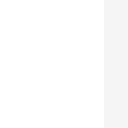
 sepuasnya
idak kalah
ang bisa
kau. Semua
g seru dan
r demo ini,
epat dalam
ot
mo PG,
ui aplikasi
permainan
memulai
ot tanpa