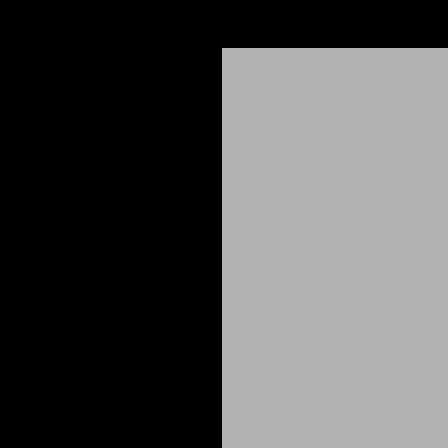
Cari
jamesbondunmasked.com
jamesbondunmasked.com
Fire138 Login
situs slot tergacor hari ini
Slot gacor
situs slot online gacor
daftar Situs Slot Gacor
Terlengkap
bocoran admin pragmatic play