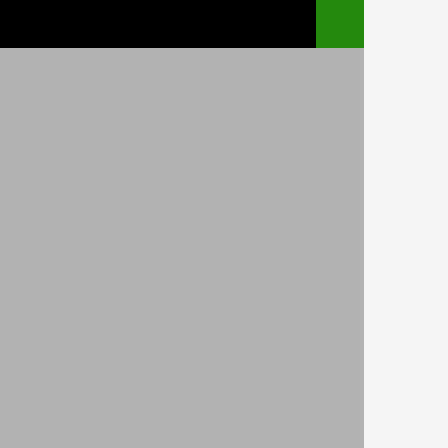
G KE ISI
NLINE
CASINO ONLINE
JUDI BOLA
JUDI ONLINE