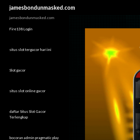
Cari
jamesbondunmasked.com
jamesbondunmasked.com
Fire138 Login
situs slot tergacor hari ini
Slot gacor
situs slot online gacor
daftar Situs Slot Gacor
Terlengkap
bocoran admin pragmatic play