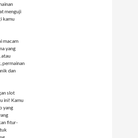
mainan
at menguji
gi kamu
gai macam
ma yang
 atau
k, permainan
nik dan
an slot
u ini! Kamu
o yang
 yang
n fitur-
ntuk
ang