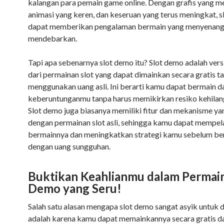
kalangan para pemain game online. Dengan grafis yang me
animasi yang keren, dan keseruan yang terus meningkat, 
dapat memberikan pengalaman bermain yang menyenang
mendebarkan.
Tapi apa sebenarnya slot demo itu? Slot demo adalah ver
dari permainan slot yang dapat dimainkan secara gratis t
menggunakan uang asli. Ini berarti kamu dapat bermain 
keberuntunganmu tanpa harus memikirkan resiko kehilan
Slot demo juga biasanya memiliki fitur dan mekanisme y
dengan permainan slot asli, sehingga kamu dapat mempela
bermainnya dan meningkatkan strategi kamu sebelum be
dengan uang sungguhan.
Buktikan Keahlianmu dalam Permain
Demo yang Seru!
Salah satu alasan mengapa slot demo sangat asyik untuk 
adalah karena kamu dapat memainkannya secara gratis d