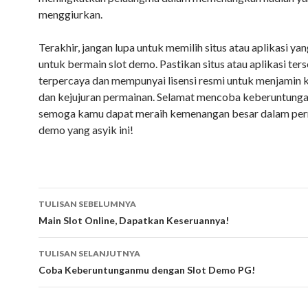
menggiurkan.
Terakhir, jangan lupa untuk memilih situs atau aplikasi ya
untuk bermain slot demo. Pastikan situs atau aplikasi ter
terpercaya dan mempunyai lisensi resmi untuk menjamin
dan kejujuran permainan. Selamat mencoba keberuntung
semoga kamu dapat meraih kemenangan besar dalam per
demo yang asyik ini!
Navigasi
TULISAN SEBELUMNYA
Tulisan
Main Slot Online, Dapatkan Keseruannya!
TULISAN SELANJUTNYA
Coba Keberuntunganmu dengan Slot Demo PG!