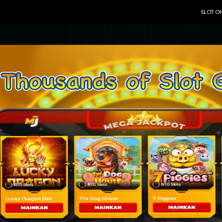
LANGSUN
SLOT O