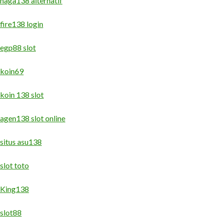
naga138 alternatif
fire138 login
egp88 slot
koin69
koin 138 slot
agen138 slot online
situs asu138
slot toto
King138
slot88