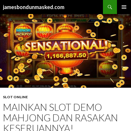
jamesbondunmasked.com
LANGSUNG
MENU
KE
UTAMA
ISI
SLOT ONLINE
MAINKAN SLOT DEMO
MAHJONG DAN RASAKAN
KESERUANNYA!