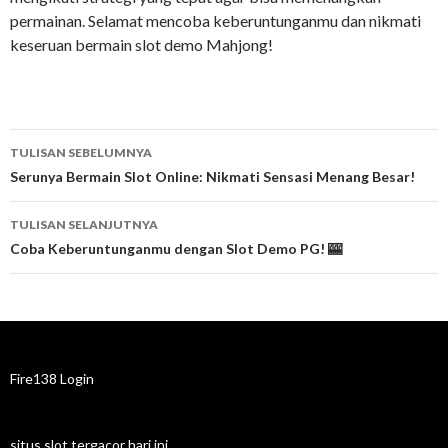
permainan. Selamat mencoba keberuntunganmu dan nikmati
keseruan bermain slot demo Mahjong!
Navigasi
TULISAN SEBELUMNYA
Tulisan
Serunya Bermain Slot Online: Nikmati Sensasi Menang Besar!
TULISAN SELANJUTNYA
Coba Keberuntunganmu dengan Slot Demo PG! 🎰
Fire138 Login
situs slot tergacor hari ini