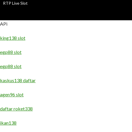
RTP Live Slot
APi
king138 slot
egp88 slot
egp88 slot
kaskus138 daftar
agen96 slot
daftar roket338
ikan138