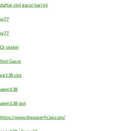
daftar slot gacor hari ini
w77
w77
Dr sketer
Slot Gacor
pg138 slot
agen138
agen138 slot
https://www.thesuperficial.com/