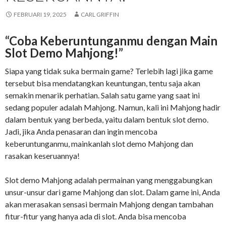
FEBRUARI 19, 2025
CARL GRIFFIN
“Coba Keberuntunganmu dengan Main
Slot Demo Mahjong!”
Siapa yang tidak suka bermain game? Terlebih lagi jika game
tersebut bisa mendatangkan keuntungan, tentu saja akan
semakin menarik perhatian. Salah satu game yang saat ini
sedang populer adalah Mahjong. Namun, kali ini Mahjong hadir
dalam bentuk yang berbeda, yaitu dalam bentuk slot demo.
Jadi, jika Anda penasaran dan ingin mencoba
keberuntunganmu, mainkanlah slot demo Mahjong dan
rasakan keseruannya!
Slot demo Mahjong adalah permainan yang menggabungkan
unsur-unsur dari game Mahjong dan slot. Dalam game ini, Anda
akan merasakan sensasi bermain Mahjong dengan tambahan
fitur-fitur yang hanya ada di slot. Anda bisa mencoba