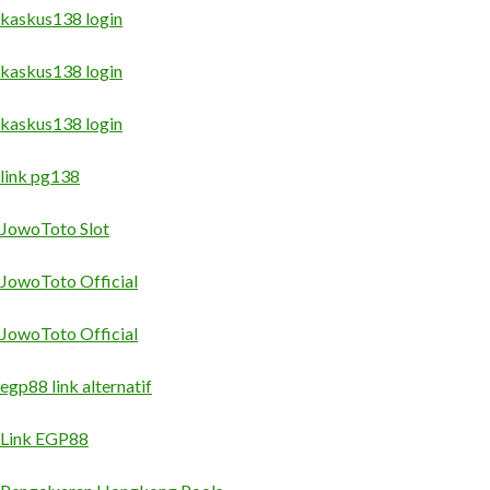
kaskus138 login
kaskus138 login
kaskus138 login
link pg138
JowoToto Slot
JowoToto Official
JowoToto Official
egp88 link alternatif
Link EGP88