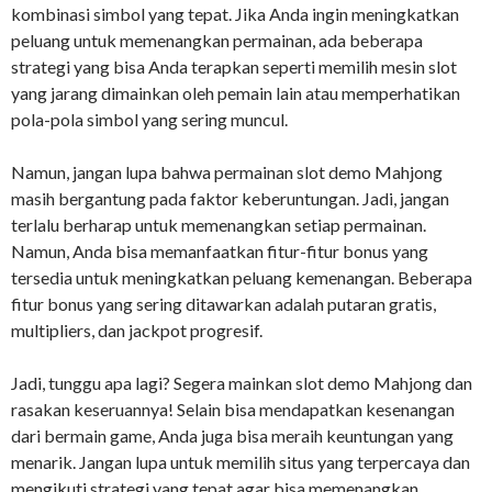
kombinasi simbol yang tepat. Jika Anda ingin meningkatkan
peluang untuk memenangkan permainan, ada beberapa
strategi yang bisa Anda terapkan seperti memilih mesin slot
yang jarang dimainkan oleh pemain lain atau memperhatikan
pola-pola simbol yang sering muncul.
Namun, jangan lupa bahwa permainan slot demo Mahjong
masih bergantung pada faktor keberuntungan. Jadi, jangan
terlalu berharap untuk memenangkan setiap permainan.
Namun, Anda bisa memanfaatkan fitur-fitur bonus yang
tersedia untuk meningkatkan peluang kemenangan. Beberapa
fitur bonus yang sering ditawarkan adalah putaran gratis,
multipliers, dan jackpot progresif.
Jadi, tunggu apa lagi? Segera mainkan slot demo Mahjong dan
rasakan keseruannya! Selain bisa mendapatkan kesenangan
dari bermain game, Anda juga bisa meraih keuntungan yang
menarik. Jangan lupa untuk memilih situs yang terpercaya dan
mengikuti strategi yang tepat agar bisa memenangkan