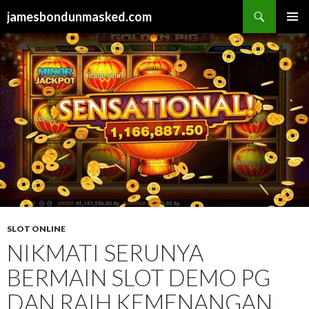
jamesbondunmasked.com
LANGSUNG
MENU
KE
UTAMA
ISI
SLOT ONLINE
NIKMATI SERUNYA
BERMAIN SLOT DEMO PG
DAN RAIH KEMENANGAN