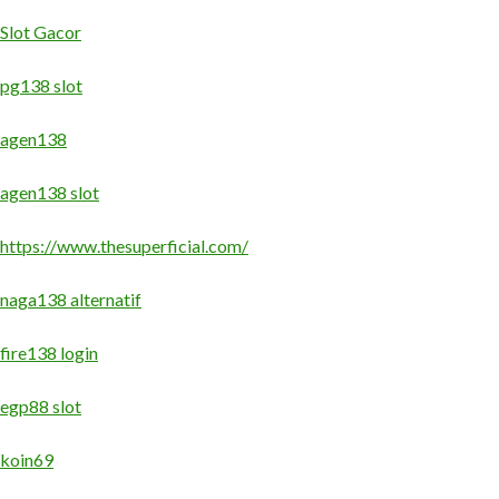
Slot Gacor
pg138 slot
agen138
agen138 slot
https://www.thesuperficial.com/
naga138 alternatif
fire138 login
egp88 slot
koin69