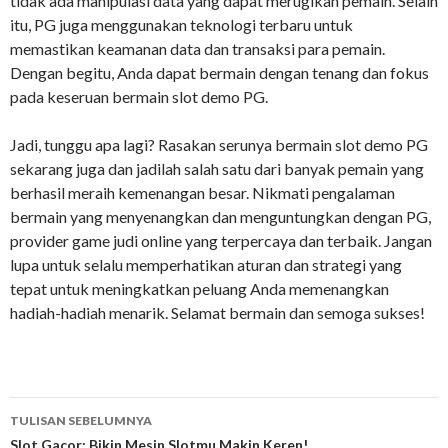
tidak ada manipulasi data yang dapat merugikan pemain. Selain
itu, PG juga menggunakan teknologi terbaru untuk
memastikan keamanan data dan transaksi para pemain.
Dengan begitu, Anda dapat bermain dengan tenang dan fokus
pada keseruan bermain slot demo PG.
Jadi, tunggu apa lagi? Rasakan serunya bermain slot demo PG
sekarang juga dan jadilah salah satu dari banyak pemain yang
berhasil meraih kemenangan besar. Nikmati pengalaman
bermain yang menyenangkan dan menguntungkan dengan PG,
provider game judi online yang terpercaya dan terbaik. Jangan
lupa untuk selalu memperhatikan aturan dan strategi yang
tepat untuk meningkatkan peluang Anda memenangkan
hadiah-hadiah menarik. Selamat bermain dan semoga sukses!
Navigasi
TULISAN SEBELUMNYA
Slot Gacor: Bikin Mesin Slotmu Makin Keren!