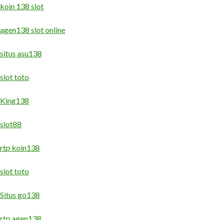
koin 138 slot
agen138 slot online
situs asu138
slot toto
King138
slot88
rtp koin138
slot toto
Situs go138
rtp agen138