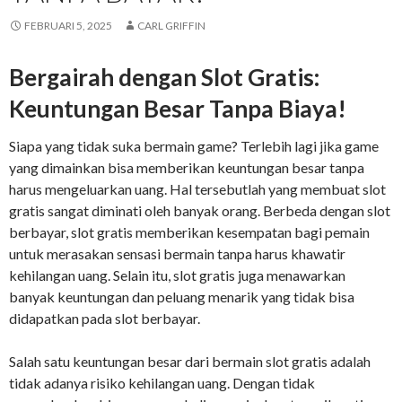
FEBRUARI 5, 2025
CARL GRIFFIN
Bergairah dengan Slot Gratis:
Keuntungan Besar Tanpa Biaya!
Siapa yang tidak suka bermain game? Terlebih lagi jika game
yang dimainkan bisa memberikan keuntungan besar tanpa
harus mengeluarkan uang. Hal tersebutlah yang membuat slot
gratis sangat diminati oleh banyak orang. Berbeda dengan slot
berbayar, slot gratis memberikan kesempatan bagi pemain
untuk merasakan sensasi bermain tanpa harus khawatir
kehilangan uang. Selain itu, slot gratis juga menawarkan
banyak keuntungan dan peluang menarik yang tidak bisa
didapatkan pada slot berbayar.
Salah satu keuntungan besar dari bermain slot gratis adalah
tidak adanya risiko kehilangan uang. Dengan tidak