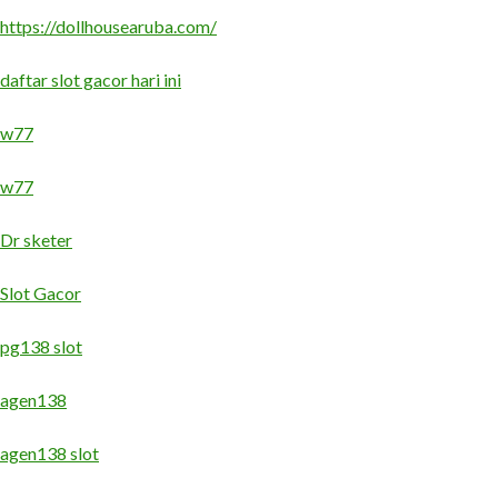
https://dollhousearuba.com/
daftar slot gacor hari ini
w77
w77
Dr sketer
Slot Gacor
pg138 slot
agen138
agen138 slot