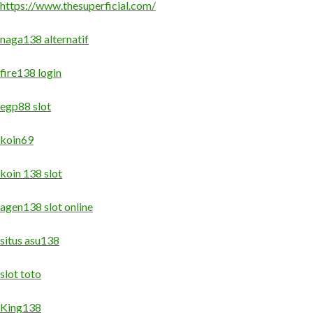
https://www.thesuperficial.com/
naga138 alternatif
fire138 login
egp88 slot
koin69
koin 138 slot
agen138 slot online
situs asu138
slot toto
King138