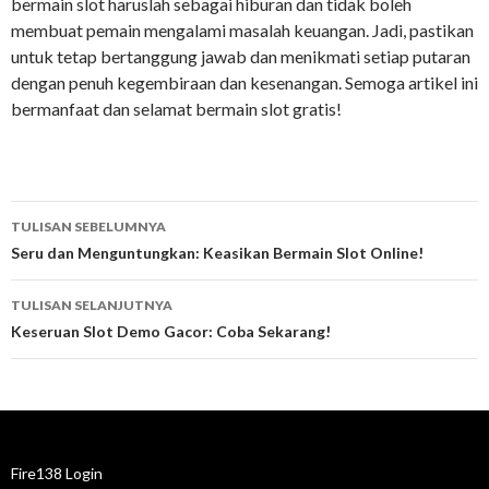
bermain slot haruslah sebagai hiburan dan tidak boleh
membuat pemain mengalami masalah keuangan. Jadi, pastikan
untuk tetap bertanggung jawab dan menikmati setiap putaran
dengan penuh kegembiraan dan kesenangan. Semoga artikel ini
bermanfaat dan selamat bermain slot gratis!
Navigasi
TULISAN SEBELUMNYA
Tulisan
Seru dan Menguntungkan: Keasikan Bermain Slot Online!
TULISAN SELANJUTNYA
Keseruan Slot Demo Gacor: Coba Sekarang!
Fire138 Login