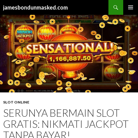
jamesbondunmasked.com
LANGSUNG
MENU
KE
UTAMA
ISI
SLOT ONLINE
SERUNYA BERMAIN SLOT
GRATIS: NIKMATI JACKPOT
TANPA BAYAR!