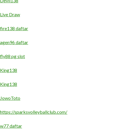
Devil138
Live Draw
fire138 daftar
agen96 daftar
fly88 pg slot
King138
King138
JowoToto
https://sparksvolleyballclub.com/
w77 daftar