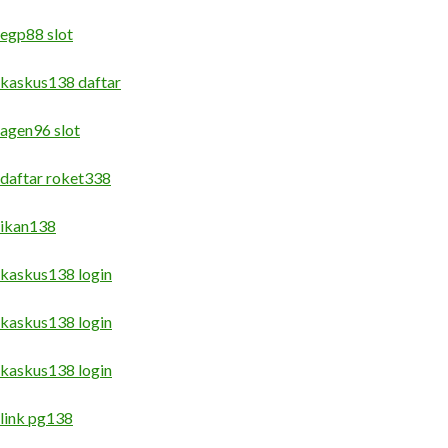
egp88 slot
kaskus138 daftar
agen96 slot
daftar roket338
ikan138
kaskus138 login
kaskus138 login
kaskus138 login
link pg138