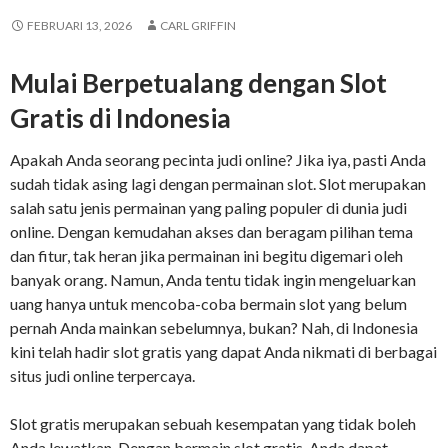
FEBRUARI 13, 2026
CARL GRIFFIN
Mulai Berpetualang dengan Slot
Gratis di Indonesia
Apakah Anda seorang pecinta judi online? Jika iya, pasti Anda
sudah tidak asing lagi dengan permainan slot. Slot merupakan
salah satu jenis permainan yang paling populer di dunia judi
online. Dengan kemudahan akses dan beragam pilihan tema
dan fitur, tak heran jika permainan ini begitu digemari oleh
banyak orang. Namun, Anda tentu tidak ingin mengeluarkan
uang hanya untuk mencoba-coba bermain slot yang belum
pernah Anda mainkan sebelumnya, bukan? Nah, di Indonesia
kini telah hadir slot gratis yang dapat Anda nikmati di berbagai
situs judi online terpercaya.
Slot gratis merupakan sebuah kesempatan yang tidak boleh
Anda lewatkan. Dengan bermain slot gratis, Anda dapat