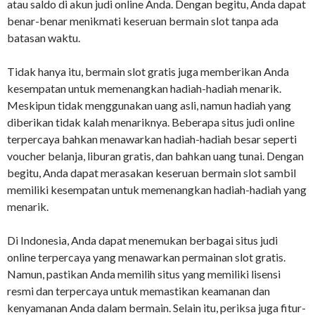
atau saldo di akun judi online Anda. Dengan begitu, Anda dapat
benar-benar menikmati keseruan bermain slot tanpa ada
batasan waktu.
Tidak hanya itu, bermain slot gratis juga memberikan Anda
kesempatan untuk memenangkan hadiah-hadiah menarik.
Meskipun tidak menggunakan uang asli, namun hadiah yang
diberikan tidak kalah menariknya. Beberapa situs judi online
terpercaya bahkan menawarkan hadiah-hadiah besar seperti
voucher belanja, liburan gratis, dan bahkan uang tunai. Dengan
begitu, Anda dapat merasakan keseruan bermain slot sambil
memiliki kesempatan untuk memenangkan hadiah-hadiah yang
menarik.
Di Indonesia, Anda dapat menemukan berbagai situs judi
online terpercaya yang menawarkan permainan slot gratis.
Namun, pastikan Anda memilih situs yang memiliki lisensi
resmi dan terpercaya untuk memastikan keamanan dan
kenyamanan Anda dalam bermain. Selain itu, periksa juga fitur-